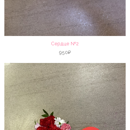
Сердце №2
950₽